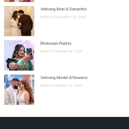
Verloving-Kiran & Samantha
MObir
December 20, 2025
Bhatwaan-Raishry
MObir
October 28, 2025
Verloving-Monish & Raveena
MObir
October 22, 2025