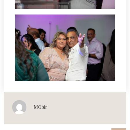
MObir