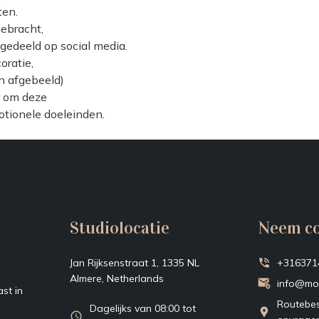
ten.
ebracht,
gedeeld op social media.
oratie,
n afgebeeld)
r om deze
tionele doeleinden.
Studiolocatie
Neem co
Jan Rijksenstraat 1, 1335 NL
+316371
Almere, Netherlands
info@mo
st in
Routebes
Dagelijks van 08:00 tot