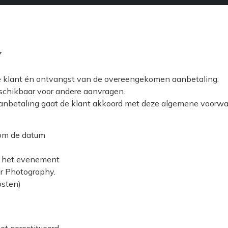
Y
 de klant én ontvangst van de overeengekomen aanbetaling.
eschikbaar voor andere aanvragen.
aanbetaling gaat de klant akkoord met deze algemene voorwa
 om de datum
an het evenement
ir Photography.
osten)
et gerestitueerd.