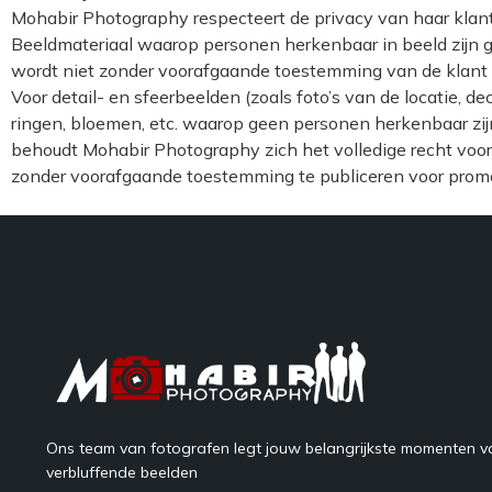
Mohabir Photography respecteert de privacy van haar klan
Beeldmateriaal waarop personen herkenbaar in beeld zijn g
wordt niet zonder voorafgaande toestemming van de klant 
Voor detail- en sfeerbeelden (zoals foto’s van de locatie, dec
ringen, bloemen, etc. waarop geen personen herkenbaar zij
behoudt Mohabir Photography zich het volledige recht voo
zonder voorafgaande toestemming te publiceren voor promo
Ons team van fotografen legt jouw belangrijkste momenten va
verbluffende beelden