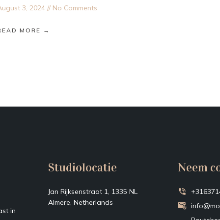
August 3, 2024
No Comments
READ MORE →
Studiolocatie
Neem co
Jan Rijksenstraat 1, 1335 NL
+316371
Almere, Netherlands
info@mo
st in
Routebes