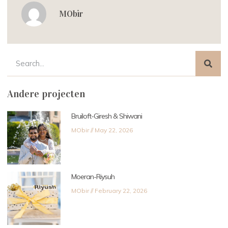
MObir
Andere projecten
Bruiloft-Giresh & Shiwani
MObir
May 22, 2026
Moeran-Riysuh
MObir
February 22, 2026